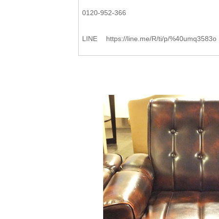
0120-952-366
LINE https://line.me/R/ti/p/%40umq3583o