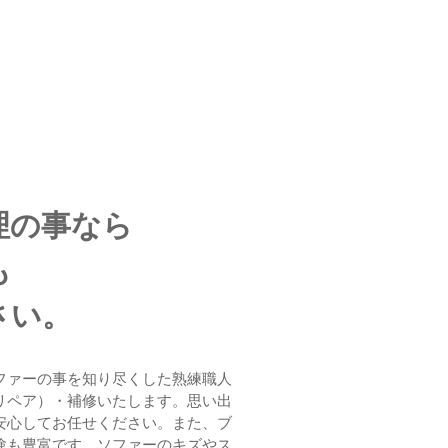
理の事なら
も
さい。
ファーの事を知り尽くした熟練職人
リペア）・補修いたします。思い出
安心してお任せください。また、ブ
験も豊富です。ソファーのキズやス