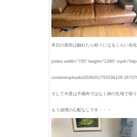
本日の底布は触れたら粉々になるくらい劣化
[video width="720" height="1280" mp4="http
content/uploads/2026/01/791536128.267375
そして今度は不織布ではなく綿の生地で張り
もう崩壊の心配なしです・・・