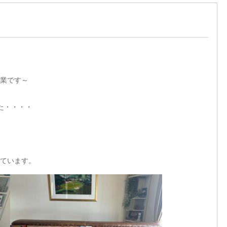
業です～
た・・・・
ています。